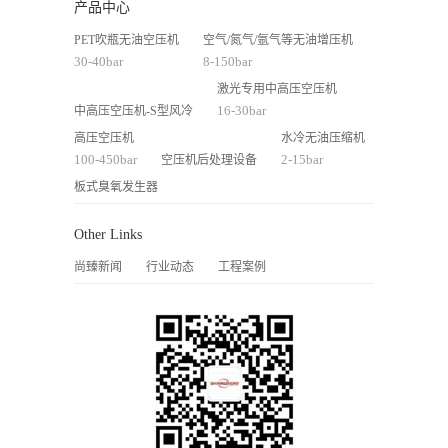
产品中心
PET吹瓶无油空压机
空气/氮气/氩气等无油增压机
30-40bar
8-150bar
激光专用中高压空压机
16-30bar
中高压空压机-S型风冷
高压空压机
水冷无油压缩机
100-450bar
2-15bar
空压机后处理设备
板式臭氧发生器
Other Links
尚臻新闻
行业动态
工程案例